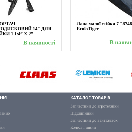
ОРТАЧ
Лапа малої стійки 7 "874
ОДИСКОВИЙ 14" ДЛЯ
EcoloTiger
КИ 1 1/4” X 2”
В наявн
В наявності
НІЯ
КАТАЛОГ ТОВАРІВ
Запчастини до агротехніки
панію
Підшипники
и
Запчастини до вантажівок
ики
Колеса і шини